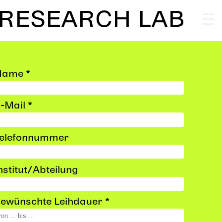
 RESEARCH LAB
re
Verleih
FAQ
Name *
itization/Restauration Lab
kt
Partner
Impressum
-Mail *
elefonnummer
nstitut/Abteilung
ewünschte Leihdauer *