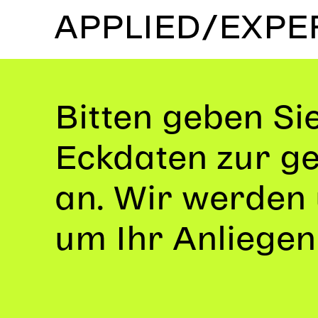
APPLIED/EXPE
ÆSR
Info
La
Bitten geben Sie
Mobile Lab
ÆSR Lab
Sound Projec
Fokus
Instit
Eckdaten zur g
an. Wir werden 
um Ihr Anliege