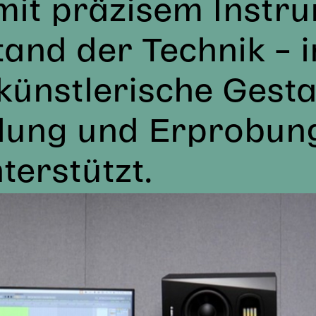
 mit präzisem Inst
and der Technik – i
ünstlerische Gesta
klung und Erprobun
terstützt.