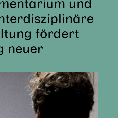
rumentarium und
nterdisziplinäre
ltung fördert
g neuer
+