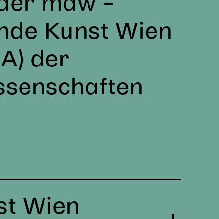
 der mdw –
ende Kunst Wien
A) der
ssenschaften
st Wien