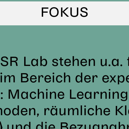
FOKUS
R Lab stehen u.a. 
im Bereich der exp
 Machine Learning,
oden, räumliche Kl
g) und die Bezugnah