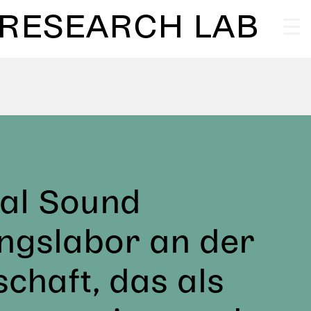
 RESEARCH LAB
re
Verleih
FAQ
itization/Restauration Lab
kt
Partner
Impressum
al Sound
ungslabor an der
chaft, das als