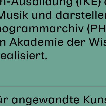
n-Ausbildung (IKE)
 Musik und darstell
nogrammarchiv (PH
en Akademie der Wi
ealisiert.
N
für angewandte Kun