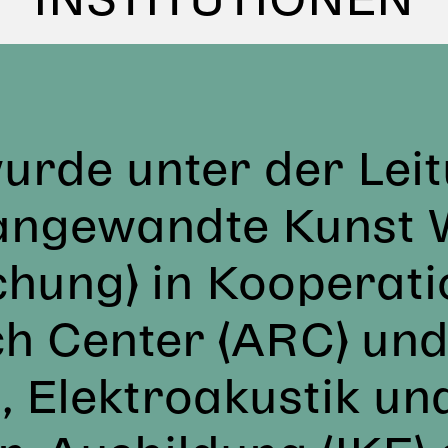
INSTITUTIONEN
rde unter der Leit
 angewandte Kunst 
chung) in Kooperat
ch Center (ARC) und
, Elektroakustik un