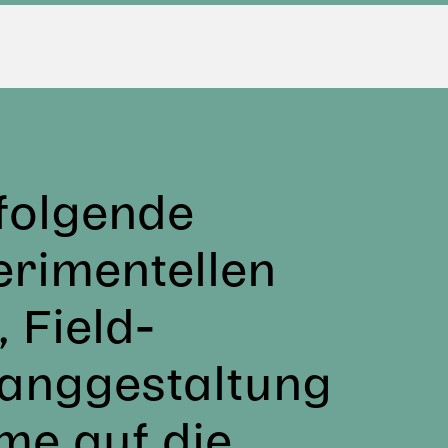
folgende
erimentellen
 Field-
anggestaltung
me auf die