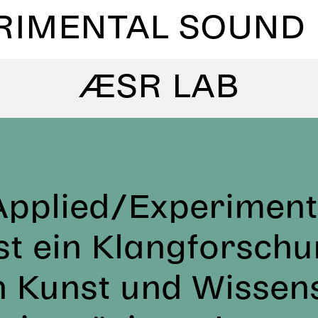
RIMENTAL SOUND
ÆSR LAB
bs
Aktivitäten
Leh
tion Lab
utionen
What
Field Recording & Dig
Personen
Konta
pplied/Experiment
st ein Klangforsch
on Kunst und Wissens