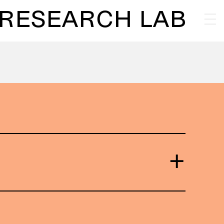
 RESEARCH LAB
re
Verleih
FAQ
itization/Restauration Lab
kt
Partner
Impressum
+