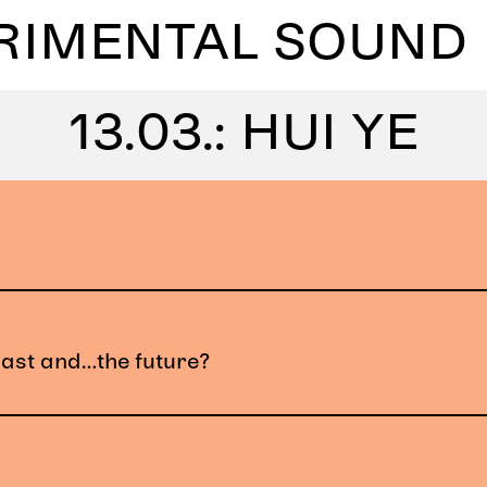
RIMENTAL SOUND
13.03.: HUI YE
bs
Aktivitäten
Leh
tion Lab
utionen
What
Field Recording & Dig
Personen
Konta
past and…the future?
uf die
 des Zuhörens