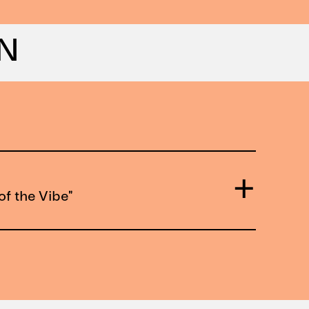
AN
f the Vibe"
Salzmann
+