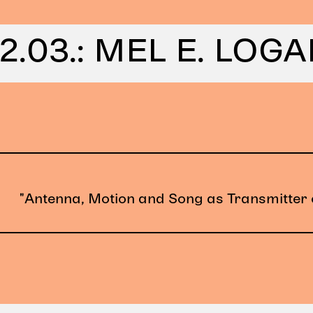
ucht in ihren
rflechtung
2.03.: MEL E. LOG
imension des
 und der
htsschreibung.
des
ersönlicher
angkultur
n
"Antenna, Motion and Song as Transmitter o
triert sich
das Thema der
Hui Ye © ÆSR Lab - Karl 
cks on Speed,
um die
mit dem
itäten,
eren
dlichen