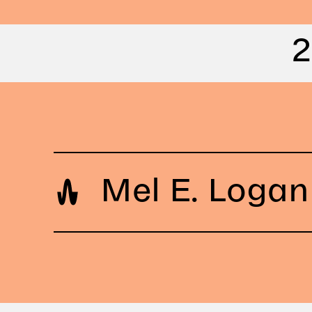
und Sprechens und unters
jüngsten Projekten die Ve
2
zwischen der auditiven D
kollektiven Gedächtnisses
(institutionellen) Geschic
Neben der Untersuchung 
strukturellen Narrativs p
Emotionen, die von der Kl
Mel E. Loga
beeinflusst werden, konzen
ihre Forschung auch auf 
Mel E Logan (VooCha, Chi
(digitalisierten) Stimme, 
UniCAT Records) begann 
Überschneidung von Ident
Produzieren und Komponi
Spiritualität und der mün